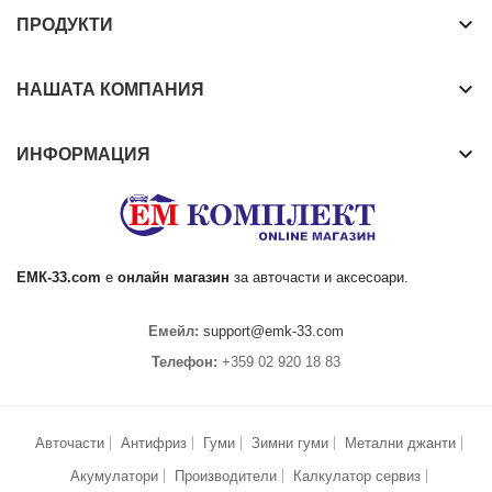
keyboard_arrow_down
ПРОДУКТИ
keyboard_arrow_down
НАШАТА КОМПАНИЯ
keyboard_arrow_down
ИНФОРМАЦИЯ
ЕМК
-33.com
е
онлайн магазин
за
авточасти
и аксесоари.
Емейл:
support@emk-33.com
Телефон:
+359 02 920 18 83
Авточасти
Антифриз
Гуми
Зимни гуми
Метални джанти
Акумулатори
Производители
Калкулатор сервиз