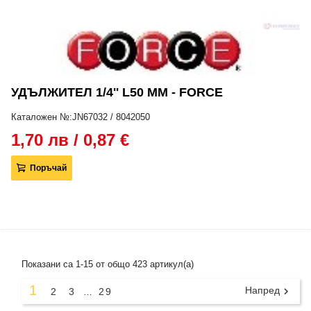
УДЪЛЖИТЕЛ 1/4'' L50 MM - FORCE
Каталожен №:JN67032 / 8042050
1,70 лв / 0,87 €
Поръчай
Показани са 1-15 от общо 423 артикул(а)
1
Напред

2
3
29
…