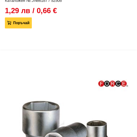
Каталожен №:JN66187 / 52508
1,29 лв / 0,66 €
Поръчай