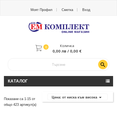
Моят Профил
Сметка
Вход
Количка
0
0,00 лв / 0,00 €

КАТАЛОГ

Цена: от ниска към висока
Показани са 1-15 от
общо 423 артикул(а)