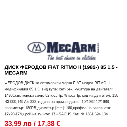
ДИСК ФЕРОДОВ FIAT RITMO II (1982-) 85 1.5 -
MECARM
ФЕРОДОВ ДИСК за автомобили марка FIAT модел RITMO II
модификация 85 1.5, вид купе: хетчбек, кубатура на двигател:
1498Ccm, конски сили: 82 к.с./Hp,79 к.с./Hp, код на двигател: 138
B3.000,149 A5.000, година на производство: 10/1982-12/1988,
параметър: 180PB,диаметър [mm]: 180,профил на главината:
17x20-17N,брой на зъбите: 17 - SACHS Кат. № 1861 694 134
33,99 лв / 17,38 €