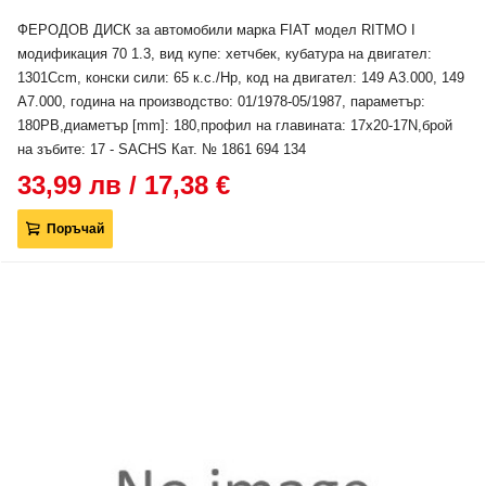
ФЕРОДОВ ДИСК за автомобили марка FIAT модел RITMO I
модификация 70 1.3, вид купе: хетчбек, кубатура на двигател:
1301Ccm, конски сили: 65 к.с./Hp, код на двигател: 149 A3.000, 149
A7.000, година на производство: 01/1978-05/1987, параметър:
180PB,диаметър [mm]: 180,профил на главината: 17x20-17N,брой
на зъбите: 17 - SACHS Кат. № 1861 694 134
33,99 лв / 17,38 €
Поръчай