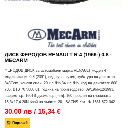
ДИСК ФЕРОДОВ RENAULT R 4 (1966-) 0.8 -
MECARM
ФЕРОДОВ ДИСК за автомобили марка RENAULT модел 4
модификация 0.8 (2391), вид купе: кутия, кубатура на двигател:
845Ccm, конски сили: 29 к.с./Hp,34 к.с./Hp, код на двигател: 800
705, B1B 707,800 01, година на производство: 09/1966-12/1993,
параметър: 160TB,диаметър [mm]: 160,профил на главината:
15,3x17,4-20N,брой на зъбите: 20 - SACHS Кат. № 1861 872 042
30,00 лв / 15,34 €
Поръчай