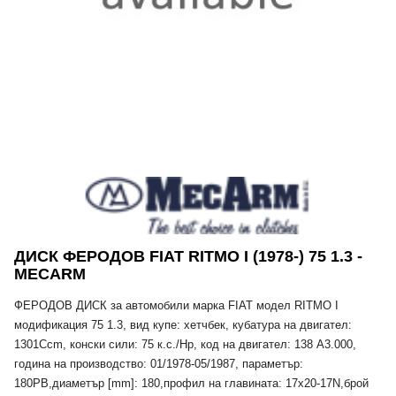
ДИСК ФЕРОДОВ FIAT RITMO I (1978-) 75 1.3 -
MECARM
ФЕРОДОВ ДИСК за автомобили марка FIAT модел RITMO I
модификация 75 1.3, вид купе: хетчбек, кубатура на двигател:
1301Ccm, конски сили: 75 к.с./Hp, код на двигател: 138 A3.000,
година на производство: 01/1978-05/1987, параметър:
180PB,диаметър [mm]: 180,профил на главината: 17x20-17N,брой