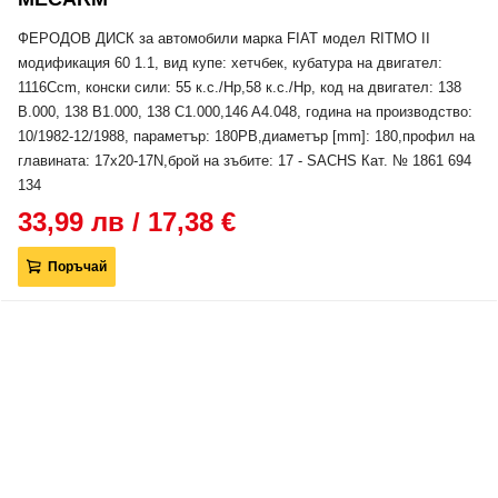
ФЕРОДОВ ДИСК за автомобили марка FIAT модел RITMO II
модификация 60 1.1, вид купе: хетчбек, кубатура на двигател:
1116Ccm, конски сили: 55 к.с./Hp,58 к.с./Hp, код на двигател: 138
B.000, 138 B1.000, 138 C1.000,146 A4.048, година на производство:
10/1982-12/1988, параметър: 180PB,диаметър [mm]: 180,профил на
главината: 17x20-17N,брой на зъбите: 17 - SACHS Кат. № 1861 694
134
33,99 лв / 17,38 €
Поръчай