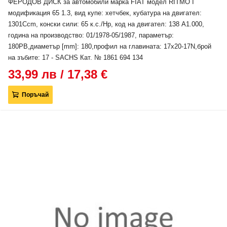
ФЕРОДОВ ДИСК за автомобили марка FIAT модел RITMO I
модификация 65 1.3, вид купе: хетчбек, кубатура на двигател:
1301Ccm, конски сили: 65 к.с./Hp, код на двигател: 138 A1.000,
година на производство: 01/1978-05/1987, параметър:
180PB,диаметър [mm]: 180,профил на главината: 17x20-17N,брой
на зъбите: 17 - SACHS Кат. № 1861 694 134
33,99 лв / 17,38 €
Поръчай