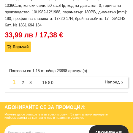
1036Ccm, конски сили: 50 к.с./Hp, код на двигател: 0, година на
производство: 10/1982-12/1988, параметър: 180PB, диаметър [mm]:
180, профил на главината: 17x20-17N, брой на зъбите: 17 - SACHS
Кат. № 1861 694 134
33,99 лв / 17,38 €
Поръчай
Показани са 1-15 от общо 23698 артикул(а)
1
Напред

2
3
1580
…
АБОНИРАЙТЕ СЕ ЗА ПРОМОЦИИ:
Можете да се отпишете във всеки момент. За целта моля намерете
информацията за контакт с нас в правните условия.
АБОНИРАНЕ!