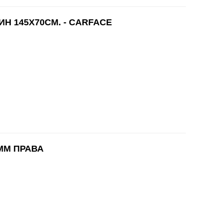
Н 145Х70СМ. - CARFACE
MM ПРАВА