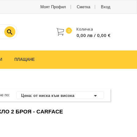
Моят Профил
Сметка
Вход
Количка
0

0,00 лв / 0,00 €
И
ПЛАЩАНЕ

е по:
Цена: от ниска към висока
ЛО 2 БРОЯ - CARFACE