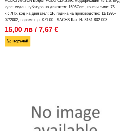
VOLKSWAGEN модел POLO CLASSIC модификация 75 1.6, вид
купе: седан, кубатура на двигател: 1595Ccm, конски сили: 75
к.с./Hp, код на двигател: 1F, година на производство: 11/1995-
07/2002, параметър: KZI-00 - SACHS Кат. № 3151 802 003
15,00 лв / 7,67 €
Поръчай