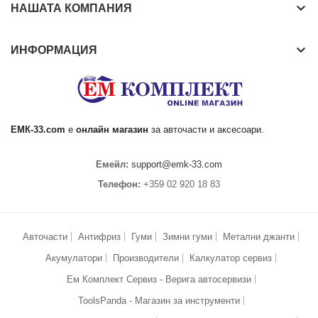
keyboard_arrow_down
НАШАТА КОМПАНИЯ
keyboard_arrow_down
ИНФОРМАЦИЯ
ЕМК
-33.com
е
онлайн магазин
за
авточасти
и аксесоари.
Емейл:
support@emk-33.com
Телефон:
+359 02 920 18 83
Авточасти
Антифриз
Гуми
Зимни гуми
Метални джанти
Акумулатори
Производители
Калкулатор сервиз
Ем Комплект Сервиз - Верига автосервизи
ToolsPanda - Магазин за инструменти