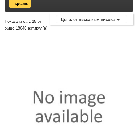

Цена: от ниска към висока
Показани са 1-15 от
общо 18046 артикул(а)