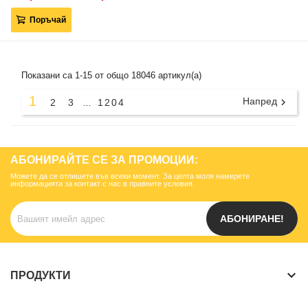
Поръчай
Показани са 1-15 от общо 18046 артикул(а)
1
Напред

2
3
1204
…
АБОНИРАЙТЕ СЕ ЗА ПРОМОЦИИ:
Можете да се отпишете във всеки момент. За целта моля намерете
информацията за контакт с нас в правните условия.
АБОНИРАНЕ!
keyboard_arrow_down
ПРОДУКТИ