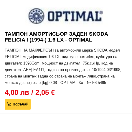
ТАМПОН АМОРТИСЬОР ЗАДЕН SKODA
FELICIA I (1994-) 1.6 LX - OPTIMAL
ТАМПОН НА МАКФЕРСЪН за автомобили марка SKODA модел
FELICIA I модификация 1.6 LX, вид купе: хетчбек, кубатура на
двигател: 1598Ccm, мощност на двигател: 75к.с./Hp, код на
двигател: AEE| EA111, година на производство: 10/1994-03/1998,
страна на монтаж задна ос,страна на монтаж ляво,страна на
монтаж дясно,тегло [kg] 0,08 - OPTIMAL Кат. № F8-5495
4,00 лв / 2,05 €
Поръчай