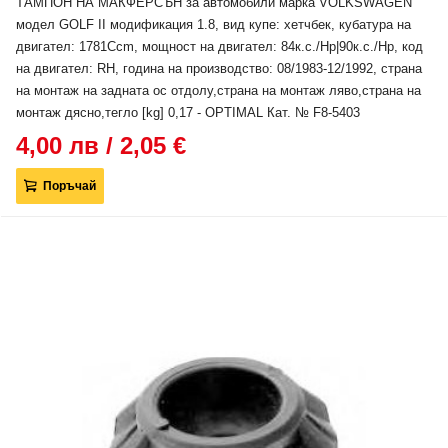
ТАМПОН НА МАКФЕРСЪН за автомобили марка VOLKSWAGEN
модел GOLF II модификация 1.8, вид купе: хетчбек, кубатура на
двигател: 1781Ccm, мощност на двигател: 84к.с./Hp|90к.с./Hp, код
на двигател: RH, година на производство: 08/1983-12/1992, страна
на монтаж на задната ос отдолу,страна на монтаж ляво,страна на
монтаж дясно,тегло [kg] 0,17 - OPTIMAL Кат. № F8-5403
4,00 лв / 2,05 €
Поръчай