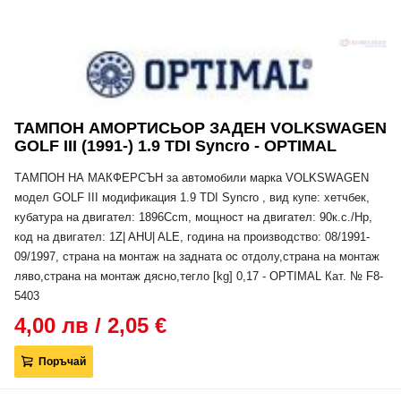
ТАМПОН АМОРТИСЬОР ЗАДЕН VOLKSWAGEN
GOLF III (1991-) 1.9 TDI Syncro - OPTIMAL
ТАМПОН НА МАКФЕРСЪН за автомобили марка VOLKSWAGEN
модел GOLF III модификация 1.9 TDI Syncro , вид купе: хетчбек,
кубатура на двигател: 1896Ccm, мощност на двигател: 90к.с./Hp,
код на двигател: 1Z| AHU| ALE, година на производство: 08/1991-
09/1997, страна на монтаж на задната ос отдолу,страна на монтаж
ляво,страна на монтаж дясно,тегло [kg] 0,17 - OPTIMAL Кат. № F8-
5403
4,00 лв / 2,05 €
Поръчай