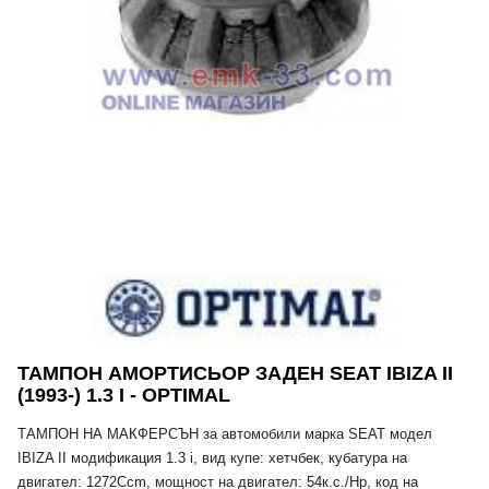
ТАМПОН АМОРТИСЬОР ЗАДЕН SEAT IBIZA II
(1993-) 1.3 I - OPTIMAL
ТАМПОН НА МАКФЕРСЪН за автомобили марка SEAT модел
IBIZA II модификация 1.3 i, вид купе: хетчбек, кубатура на
двигател: 1272Ccm, мощност на двигател: 54к.с./Hp, код на