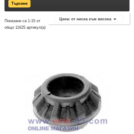

Цена: от ниска към висока
Показани са 1-15 от
общо 11625 артикул(а)