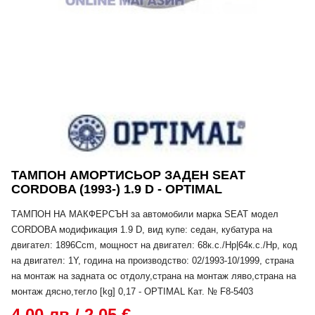
ТАМПОН АМОРТИСЬОР ЗАДЕН SEAT
CORDOBA (1993-) 1.9 D - OPTIMAL
ТАМПОН НА МАКФЕРСЪН за автомобили марка SEAT модел
CORDOBA модификация 1.9 D, вид купе: седан, кубатура на
двигател: 1896Ccm, мощност на двигател: 68к.с./Hp|64к.с./Hp, код
на двигател: 1Y, година на производство: 02/1993-10/1999, страна
на монтаж на задната ос отдолу,страна на монтаж ляво,страна на
монтаж дясно,тегло [kg] 0,17 - OPTIMAL Кат. № F8-5403
4,00 лв / 2,05 €