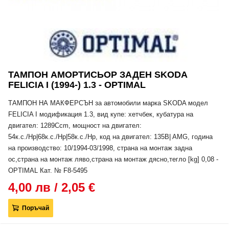
ТАМПОН АМОРТИСЬОР ЗАДЕН SKODA
FELICIA I (1994-) 1.3 - OPTIMAL
ТАМПОН НА МАКФЕРСЪН за автомобили марка SKODA модел
FELICIA I модификация 1.3, вид купе: хетчбек, кубатура на
двигател: 1289Ccm, мощност на двигател:
54к.с./Hp|68к.с./Hp|58к.с./Hp, код на двигател: 135B| AMG, година
на производство: 10/1994-03/1998, страна на монтаж задна
ос,страна на монтаж ляво,страна на монтаж дясно,тегло [kg] 0,08 -
OPTIMAL Кат. № F8-5495
4,00 лв / 2,05 €
Поръчай