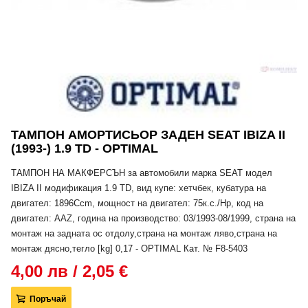
ТАМПОН АМОРТИСЬОР ЗАДЕН SEAT IBIZA II
(1993-) 1.9 TD - OPTIMAL
ТАМПОН НА МАКФЕРСЪН за автомобили марка SEAT модел
IBIZA II модификация 1.9 TD, вид купе: хетчбек, кубатура на
двигател: 1896Ccm, мощност на двигател: 75к.с./Hp, код на
двигател: AAZ, година на производство: 03/1993-08/1999, страна на
монтаж на задната ос отдолу,страна на монтаж ляво,страна на
монтаж дясно,тегло [kg] 0,17 - OPTIMAL Кат. № F8-5403
4,00 лв / 2,05 €
Поръчай