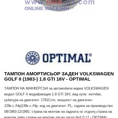
ТАМПОН АМОРТИСЬОР ЗАДЕН VOLKSWAGEN
GOLF II (1983-) 1.8 GTI 16V - OPTIMAL
ТАМПОН НА МАКФЕРСЪН за автомобили марка VOLKSWAGEN
модел GOLF II модификация 1.8 GTI 16V, вид купе: хетчбек,
кубатура на двигател: 1781Ccm, мощност на двигател:
129к.с./Hp|139к.с./Hp, код на двигател: PL, година на производство:
08/1983-12/1992, страна на монтаж на задната ос отдолу,страна на
монтаж ляво,страна на монтаж дясно,тегло [kg] 0,17 - OPTIMAL