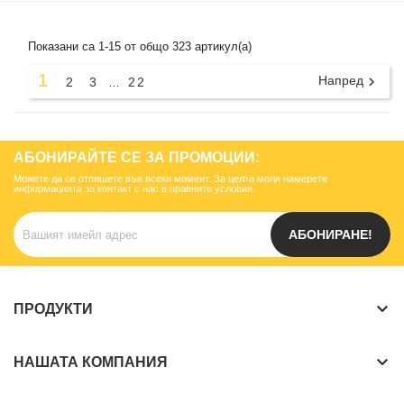
Показани са 1-15 от общо 323 артикул(а)
1
Напред

2
3
22
…
АБОНИРАЙТЕ СЕ ЗА ПРОМОЦИИ:
Можете да се отпишете във всеки момент. За целта моля намерете
информацията за контакт с нас в правните условия.
АБОНИРАНЕ!
keyboard_arrow_down
ПРОДУКТИ
keyboard_arrow_down
НАШАТА КОМПАНИЯ