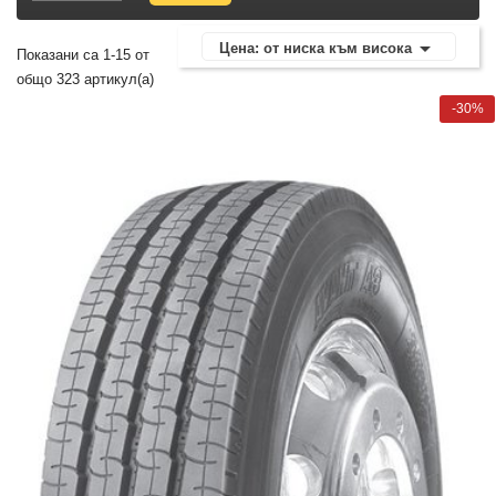

Цена: от ниска към висока
Показани са 1-15 от
общо 323 артикул(а)
-30%