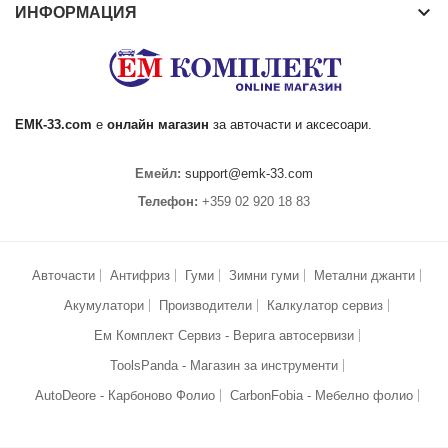
keyboard_arrow_down
ИНФОРМАЦИЯ
ЕМК
-33.com
е
онлайн магазин
за
авточасти
и аксесоари.
Емейл:
support@emk-33.com
Телефон:
+359 02 920 18 83
Авточасти
Антифриз
Гуми
Зимни гуми
Метални джанти
Акумулатори
Производители
Калкулатор сервиз
Ем Комплект Сервиз - Верига автосервизи
ToolsPanda - Магазин за инструменти
AutoDeore - Карбоново Фолио
CarbonFobia - Мебелно фолио