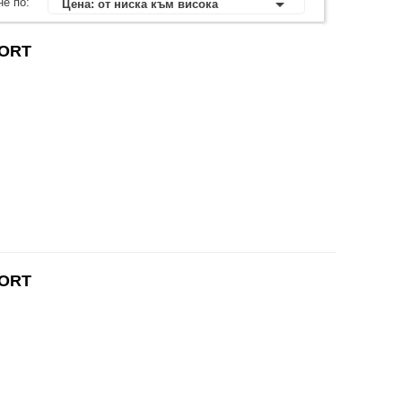

е по:
Цена: от ниска към висока
PORT
PORT