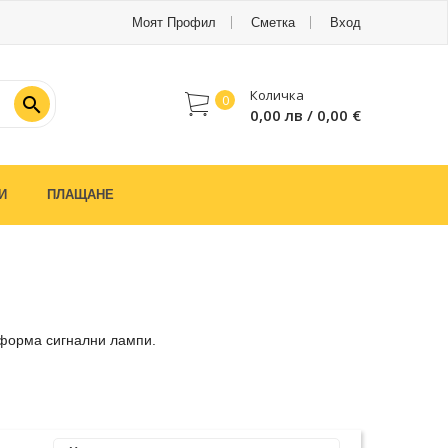
Моят Профил
Сметка
Вход
Количка
0

0,00 лв / 0,00 €
И
ПЛАЩАНЕ
 форма сигнални лампи.