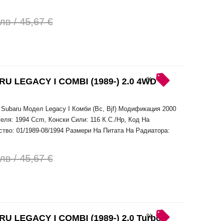
лв / 45,67 €
%
LEGACY I COMBI (1989-) 2.0 4WD -
Subaru Модел Legacy I Комби (Bc, Bjf) Модификация 2000
еля: 1994 Ccm, Конски Сили: 116 К.С./Hp, Код На
ство: 01/1989-08/1994 Размери На Питата На Радиатора:
лв / 45,67 €
%
LEGACY I COMBI (1989-) 2.0 Turbo