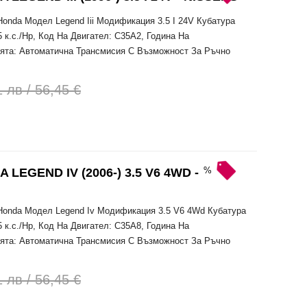
onda Модел Legend Iii Модификация 3.5 I 24V Кубатура
 к.с./Hp, Код На Двигател: C35A2, Година На
сията: Автоматична Трансмисия С Възможност За Ръчно
 лв / 56,45 €
%
EGEND IV (2006-) 3.5 V6 4WD -
Honda Модел Legend Iv Модификация 3.5 V6 4Wd Кубатура
 к.с./Hp, Код На Двигател: C35A8, Година На
сията: Автоматична Трансмисия С Възможност За Ръчно
 лв / 56,45 €