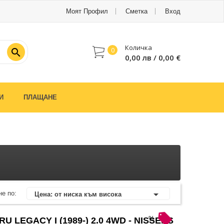
Моят Профил
Сметка
Вход
Количка
0

0,00 лв / 0,00 €
И
ПЛАЩАНЕ

е по:
Цена: от ниска към висока
%
LEGACY I (1989-) 2.0 4WD - NISSENS