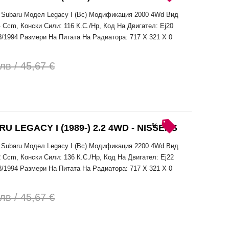
Subaru Модел Legacy I (Bc) Модификация 2000 4Wd Вид
 Ccm, Конски Сили: 116 К.С./Hp, Код На Двигател: Ej20
8/1994 Размери На Питата На Радиатора: 717 X 321 X 0
лв / 45,67 €
%
LEGACY I (1989-) 2.2 4WD - NISSENS
Subaru Модел Legacy I (Bc) Модификация 2200 4Wd Вид
 Ccm, Конски Сили: 136 К.С./Hp, Код На Двигател: Ej22
8/1994 Размери На Питата На Радиатора: 717 X 321 X 0
лв / 45,67 €