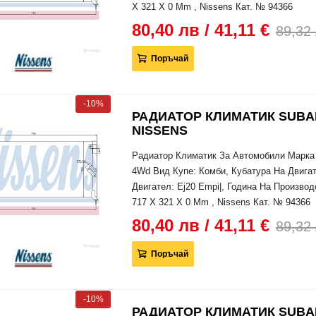
X 321 X 0 Mm , Nissens Кат. № 94366
80,40 лв / 41,11 €
89,32 
Поръчай
-10%
РАДИАТОР КЛИМАТИК SUBARU 
NISSENS
Радиатор Климатик За Автомобили Марка 
4Wd Вид Купе: Комби, Кубатура На Двигат
Двигател: Ej20 Empi|, Година На Производ
717 X 321 X 0 Mm , Nissens Кат. № 94366
80,40 лв / 41,11 €
89,32 
Поръчай
-10%
РАДИАТОР КЛИМАТИК SUBARU 