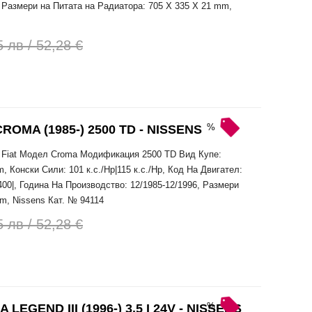
, Размери на Питата на Радиатора: 705 X 335 X 21 mm,
 лв / 52,28 €
%
OMA (1985-) 2500 TD - NISSENS
 Fiat Модел Croma Модификация 2500 TD Вид Купе:
 Конски Сили: 101 к.с./Hp|115 к.с./Hp, Код На Двигател:
2400|, Година На Производство: 12/1985-12/1996, Размери
m, Nissens Кат. № 94114
 лв / 52,28 €
%
GEND III (1996-) 3.5 I 24V - NISSENS