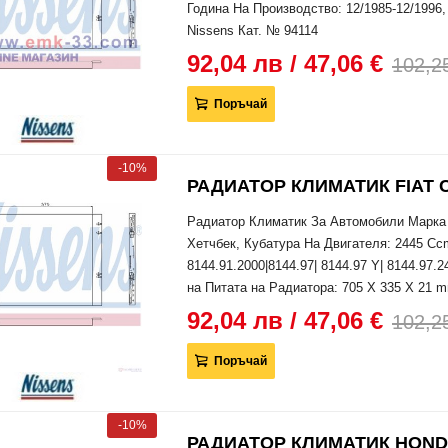
Година На Производство: 12/1985-12/1996
Nissens Кат. № 94114
92,04 лв / 47,06 €
102,25
Поръчай
-10%
РАДИАТОР КЛИМАТИК FIAT CR
Радиатор Климатик За Автомобили Марка
Хетчбек, Кубатура На Двигателя: 2445 Ccm,
8144.91.2000|8144.97| 8144.97 Y| 8144.97.
на Питата на Радиатора: 705 X 335 X 21 m
92,04 лв / 47,06 €
102,25
Поръчай
-10%
РАДИАТОР КЛИМАТИК HONDA LE