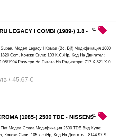
%
LEGACY I COMBI (1989-) 1.8 -
Subaru Модел Legacy I Комби (Bc, Bjf) Модификация 1800
1820 Ccm, Конски Сили: 103 К.С./Hp, Код На Двигател:
89-08/1994 Размери На Питата На Радиатора: 717 X 321 X 0
лв / 45,67 €
%
OMA (1985-) 2500 TDE - NISSENS
 Fiat Модел Croma Модификация 2500 TDE Вид Купе:
 Конски Сили: 105 к.с./Hp, Код На Двигател: 8144.97 S|,