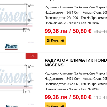
Радиатор Климатик За Автомобил Марка H
На Двигателя: 3474 Ccm, Конски Сили: 205
Производство: 02/1996-, Тип На Трансми
Превключване - Nissens Кат. № 94948
99,36 лв / 50,80 €
110,41
Поръчай
-10%
РАДИАТОР КЛИМАТИК HONDA L
NISSENS
Радиатор Климатик За Автомобил Марка 
На Двигателя: 3471 Ccm, Конски Сили: 295
Производство: 05/2006-, Тип На Трансми
Превключване - Nissens Кат. № 94948
99,36 лв / 50,80 €
110,41
Поръчай