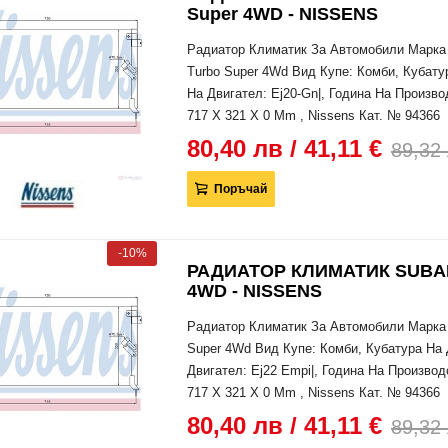
Super 4WD - NISSENS
Радиатор Климатик За Автомобили Марка 
Turbo Super 4Wd Вид Купе: Комби, Кубату
На Двигател: Ej20-Gn|, Година На Произво
717 X 321 X 0 Mm , Nissens Кат. № 94366
80,40 лв / 41,11 €
89,32 
Поръчай
-10%
РАДИАТОР КЛИМАТИК SUBARU 
4WD - NISSENS
Радиатор Климатик За Автомобили Марка 
Super 4Wd Вид Купе: Комби, Кубатура На 
Двигател: Ej22 Empi|, Година На Производ
717 X 321 X 0 Mm , Nissens Кат. № 94366
80,40 лв / 41,11 €
89,32 