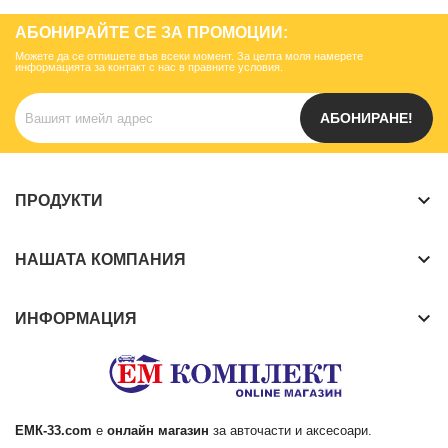
АБОНИРАЙТЕ СЕ ЗА ПРОМОЦИИ:
Можете да се отпишете във всеки момент. За целта моля намерете
информацията за контакт с нас в правните условия.
АБОНИРАНЕ!
keyboard_arrow_down
ПРОДУКТИ
keyboard_arrow_down
НАШАТА КОМПАНИЯ
keyboard_arrow_down
ИНФОРМАЦИЯ
ЕМК
-33.com
е
онлайн магазин
за
авточасти
и аксесоари.