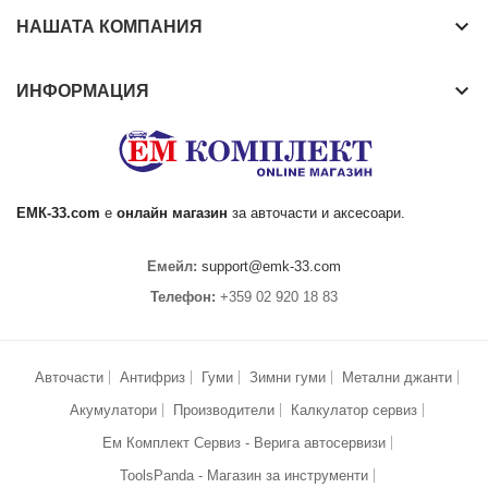
keyboard_arrow_down
НАШАТА КОМПАНИЯ
keyboard_arrow_down
ИНФОРМАЦИЯ
ЕМК
-33.com
е
онлайн магазин
за
авточасти
и аксесоари.
Емейл:
support@emk-33.com
Телефон:
+359 02 920 18 83
Авточасти
Антифриз
Гуми
Зимни гуми
Метални джанти
Акумулатори
Производители
Калкулатор сервиз
Ем Комплект Сервиз - Верига автосервизи
ToolsPanda - Магазин за инструменти