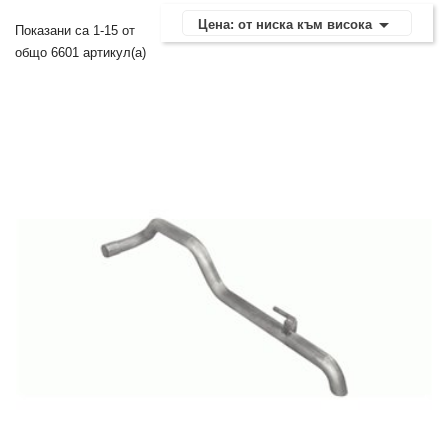

Цена: от ниска към висока
Показани са 1-15 от
общо 6601 артикул(а)