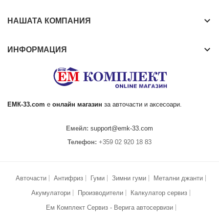
keyboard_arrow_down
НАШАТА КОМПАНИЯ
keyboard_arrow_down
ИНФОРМАЦИЯ
ЕМК
-33.com
е
онлайн магазин
за
авточасти
и аксесоари.
Емейл:
support@emk-33.com
Телефон:
+359 02 920 18 83
Авточасти
Антифриз
Гуми
Зимни гуми
Метални джанти
Акумулатори
Производители
Калкулатор сервиз
Ем Комплект Сервиз - Верига автосервизи