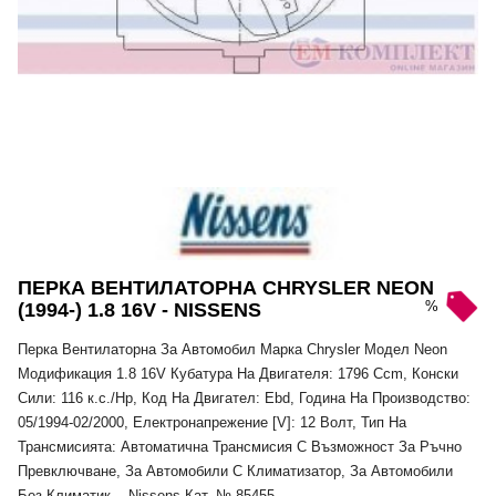
ПЕРКА ВЕНТИЛАТОРНА CHRYSLER NEON
%
(1994-) 1.8 16V - NISSENS
Перка Вентилаторна За Автомобил Марка Chrysler Модел Neon
Модификация 1.8 16V Кубатура На Двигателя: 1796 Ccm, Конски
Сили: 116 к.с./Hp, Код На Двигател: Ebd, Година На Производство:
05/1994-02/2000, Електронапрежение [V]: 12 Волт, Тип На
Трансмисията: Автоматична Трансмисия С Възможност За Ръчно
Превключване, За Автомобили С Климатизатор, За Автомобили
Без Климатик, - Nissens Кат. № 85455