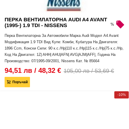
ПЕРКА ВЕНТИЛАТОРНА AUDI A4 AVANT
%
(1995-) 1.9 TDI - NISSENS
Перка Вентилаторна За Автомобили Марка Audi Модел A4 Avant
Модификация 1.9 TDI Вид Купе: Комби, Кубатура На Двигателя:
1896 Ccm, Конски Сили: 90 к.с./Hp|110 к.с./Hp|115 к.с./Hp|75 к.с./Hp,
Код На Двигател: 1Z| AHH| AHU|AFN| AVG|AJM|AFF|, Година На
Производство: 07/1995-09/2001, Nissens Кат. № 85664
94,51 лв / 48,32 €
105,00 лв / 53,69 €
Поръчай
-10%