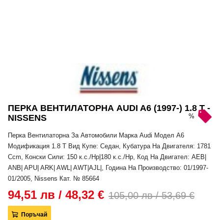
ПЕРКА ВЕНТИЛАТОРНА AUDI A6 (1997-) 1.8 T -
%
NISSENS
Перка Вентилаторна За Автомобили Марка Audi Модел A6
Модификация 1.8 T Вид Купе: Седан, Кубатура На Двигателя: 1781
Ccm, Конски Сили: 150 к.с./Hp|180 к.с./Hp, Код На Двигател: AEB|
ANB| APU| ARK| AWL| AWT|AJL|, Година На Производство: 01/1997-
01/2005, Nissens Кат. № 85664
94,51 лв / 48,32 €
105,00 лв / 53,69 €
Поръчай