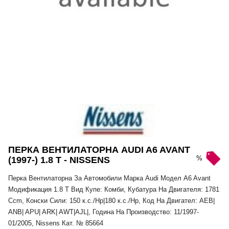
ПЕРКА ВЕНТИЛАТОРНА AUDI A6 AVANT
%
(1997-) 1.8 T - NISSENS
Перка Вентилаторна За Автомобили Марка Audi Модел A6 Avant
Модификация 1.8 T Вид Купе: Комби, Кубатура На Двигателя: 1781
Ccm, Конски Сили: 150 к.с./Hp|180 к.с./Hp, Код На Двигател: AEB|
ANB| APU| ARK| AWT|AJL|, Година На Производство: 11/1997-
01/2005, Nissens Кат. № 85664