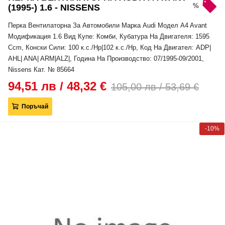
%
(1995-) 1.6 - NISSENS
Перка Вентилаторна За Автомобили Марка Audi Модел A4 Avant
Модификация 1.6 Вид Купе: Комби, Кубатура На Двигателя: 1595
Ccm, Конски Сили: 100 к.с./Hp|102 к.с./Hp, Код На Двигател: ADP|
AHL| ANA| ARM|ALZ|, Година На Производство: 07/1995-09/2001,
Nissens Кат. № 85664
94,51 лв / 48,32 €
105,00 лв / 53,69 €
Поръчай
-10%