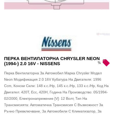
ПЕРКА ВЕНТИЛАТОРНА CHRYSLER NEON
%
(1994-) 2.0 16V - NISSENS
Перка Вентилаторна За Автомобил Марка Chrysler Модел
Neon Модификация 2.0 16V Кубатура На Двигателя: 1996
Ccm, Конски Сили: 148 к.с./Hp, 145 к.с./Hp, 133 к.с./Hp, Код На
Двигател: 420T, Ecc, 420H, Година На Производство: 05/1994-
02/2000, Електронапрежение [V]: 12 Волт, Тип На
Трансмисията: Автоматична Трансмисия С Възможност За
Ръчно Превключване, За Автомобили С Климатизатор, За