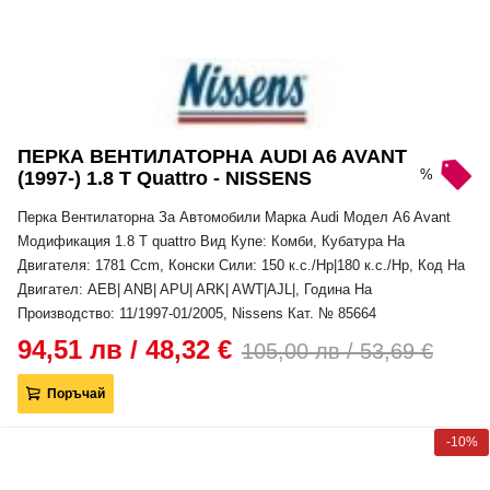
ПЕРКА ВЕНТИЛАТОРНА AUDI A6 AVANT
%
(1997-) 1.8 T Quattro - NISSENS
Перка Вентилаторна За Автомобили Марка Audi Модел A6 Avant
Модификация 1.8 T quattro Вид Купе: Комби, Кубатура На
Двигателя: 1781 Ccm, Конски Сили: 150 к.с./Hp|180 к.с./Hp, Код На
Двигател: AEB| ANB| APU| ARK| AWT|AJL|, Година На
Производство: 11/1997-01/2005, Nissens Кат. № 85664
94,51 лв / 48,32 €
105,00 лв / 53,69 €
Поръчай
-10%