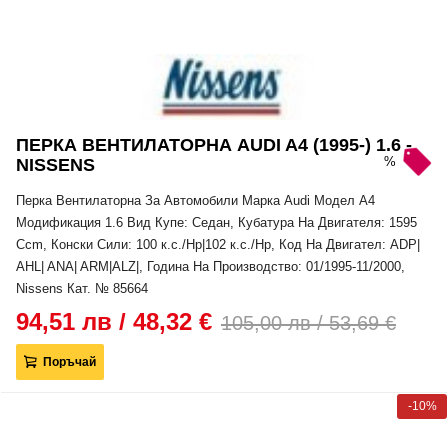
ПЕРКА ВЕНТИЛАТОРНА AUDI A4 (1995-) 1.6 -
%
NISSENS
Перка Вентилаторна За Автомобили Марка Audi Модел A4
Модификация 1.6 Вид Купе: Седан, Кубатура На Двигателя: 1595
Ccm, Конски Сили: 100 к.с./Hp|102 к.с./Hp, Код На Двигател: ADP|
AHL| ANA| ARM|ALZ|, Година На Производство: 01/1995-11/2000,
Nissens Кат. № 85664
94,51 лв / 48,32 €
105,00 лв / 53,69 €
Поръчай
-10%