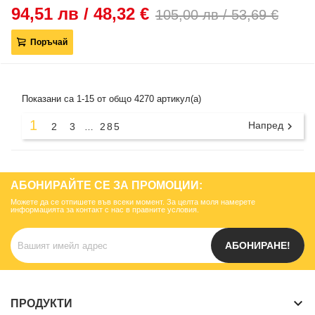
94,51 лв / 48,32 €
105,00 лв / 53,69 €
Поръчай
Показани са 1-15 от общо 4270 артикул(а)
1
Напред

2
3
285
…
АБОНИРАЙТЕ СЕ ЗА ПРОМОЦИИ:
Можете да се отпишете във всеки момент. За целта моля намерете
информацията за контакт с нас в правните условия.
АБОНИРАНЕ!
keyboard_arrow_down
ПРОДУКТИ