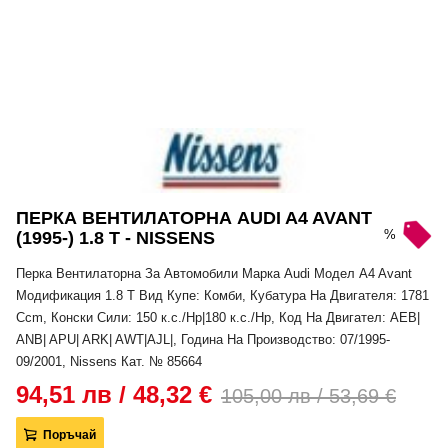
ПЕРКА ВЕНТИЛАТОРНА AUDI A4 AVANT
%
(1995-) 1.8 T - NISSENS
Перка Вентилаторна За Автомобили Марка Audi Модел A4 Avant
Модификация 1.8 T Вид Купе: Комби, Кубатура На Двигателя: 1781
Ccm, Конски Сили: 150 к.с./Hp|180 к.с./Hp, Код На Двигател: AEB|
ANB| APU| ARK| AWT|AJL|, Година На Производство: 07/1995-
09/2001, Nissens Кат. № 85664
94,51 лв / 48,32 €
105,00 лв / 53,69 €
Поръчай