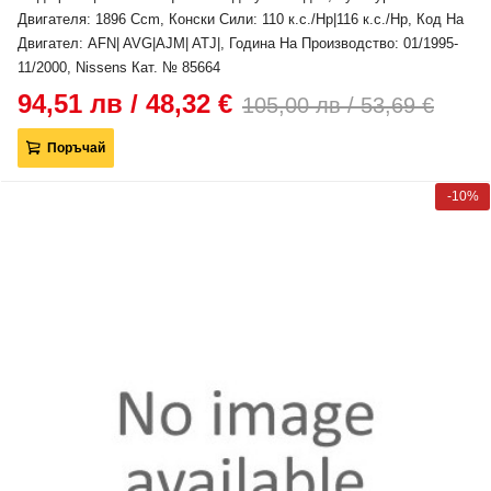
Двигателя: 1896 Ccm, Конски Сили: 110 к.с./Hp|116 к.с./Hp, Код На
Двигател: AFN| AVG|AJM| ATJ|, Година На Производство: 01/1995-
11/2000, Nissens Кат. № 85664
94,51 лв / 48,32 €
105,00 лв / 53,69 €
Поръчай
-10%