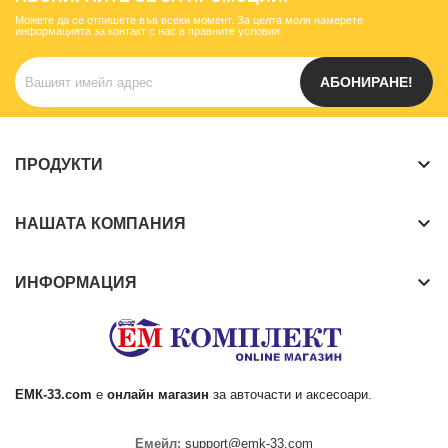
Можете да се отпишете във всеки момент. За целта моля намерете
информацията за контакт с нас в правните условия.
АБОНИРАНЕ!
keyboard_arrow_down
ПРОДУКТИ
keyboard_arrow_down
НАШАТА КОМПАНИЯ
keyboard_arrow_down
ИНФОРМАЦИЯ
ЕМК
-33.com
е
онлайн магазин
за
авточасти
и аксесоари.
Емейл:
support@emk-33.com