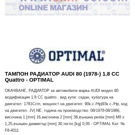
ТАМПОН РАДИАТОР AUDI 80 (1978-) 1.8 CC
Quattro - OPTIMAL
ОКАЧВАНЕ, РАДИАТОР за автомобили марка AUDI модел 80
модификация 1.8 CC quattro , вид купе: седан, кубатура на
двигател: 1781Ccm, мощност на двигател: 90к.с./Hp|93к.с./Hp, код
на двигател: JV| NE, година на производство: 08/1978-08/1986,
височина 1 [mm] 16,височина 2 [mm] 38,външна резба [mm] M8 x
1,25,външен диаметър [mm] 30,тегло [kg] 0,05 - OPTIMAL Кат. №
F8-4011