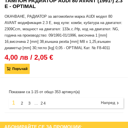
ТАМПОН РАДИАТОР AUDI 80 AVANT (1991-) 2.3
E - OPTIMAL
ОКАЧВАНЕ, РАДИАТОР за автомобили марка AUDI модел 80
AVANT модификация 2.3 E, вид купе: комби, кубатура на двигател:
2309Ccm, мощност на двигател: 133к.с./Hp, код на двигател: NG,
година на производство: 09/1991-01/1996, височина 1 [mm]
16,височина 2 [mm] 38,външна резба [mm] M8 x 1,25,външен
диаметър [mm] 30,тегло [kg] 0,05 - OPTIMAL Кат. № F8-4011
4,00 лв / 2,05 €
Поръчай
Показани са 1-15 от общо 353 артикул(а)
1
Напред

2
3
24
…
АБОНИРАЙТЕ СЕ ЗА ПРОМОЦИИ: