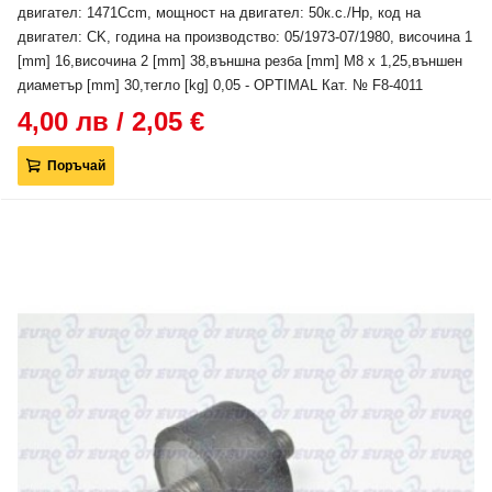
двигател: 1471Ccm, мощност на двигател: 50к.с./Hp, код на
двигател: CK, година на производство: 05/1973-07/1980, височина 1
[mm] 16,височина 2 [mm] 38,външна резба [mm] M8 x 1,25,външен
диаметър [mm] 30,тегло [kg] 0,05 - OPTIMAL Кат. № F8-4011
4,00 лв / 2,05 €
Поръчай