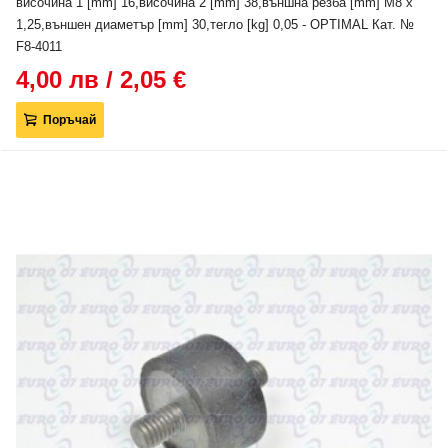
височина 1 [mm] 16,височина 2 [mm] 38,външна резба [mm] M8 x
1,25,външен диаметър [mm] 30,тегло [kg] 0,05 - OPTIMAL Кат. №
F8-4011
4,00 лв / 2,05 €
Поръчай