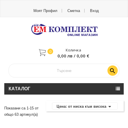
Моят Профил
Сметка
Вход
Количка
0
0,00 лв / 0,00 €

КАТАЛОГ

Цена: от ниска към висока
Показани са 1-15 от
общо 63 артикул(а)