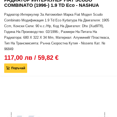
РАДИАТОР ИНТЕРКУЛЕР FIAT SCUDO
COMBINATO (1996-) 1.9 TD Eco - NASHUA
Радиатор Интеркулер За Автомобил Марка Fiat Модел Scudo
Combinato Модификация 1.9 Td Eco Кубатура На Двигателя: 1905
Ccm, Конски Сили: 90 к.с./Hp, Код На Двигател: Dhx (Xud9Tfl),
Година На Производство: 02/1996-, Размери На Питата На
Радиатора: 680 X 322 X 34 Mm, Материал: Алуминий/ Пластмаса,
Тип На Трансмисията: Ръчна Скоростна Кутия - Nissens Кат. №
96849
117,00 лв / 59,82 €
Поръчай