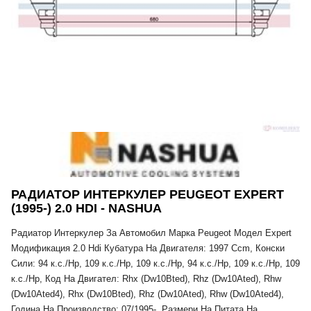
РАДИАТОР ИНТЕРКУЛЕР PEUGEOT EXPERT
(1995-) 2.0 HDI - NASHUA
Радиатор Интеркулер За Автомобил Марка Peugeot Модел Expert
Модификация 2.0 Hdi Кубатура На Двигателя: 1997 Ccm, Конски
Сили: 94 к.с./Hp, 109 к.с./Hp, 109 к.с./Hp, 94 к.с./Hp, 109 к.с./Hp, 109
к.с./Hp, Код На Двигател: Rhx (Dw10Bted), Rhz (Dw10Ated), Rhw
(Dw10Ated4), Rhx (Dw10Bted), Rhz (Dw10Ated), Rhw (Dw10Ated4),
Година На Производство: 07/1995-, Размери На Питата На