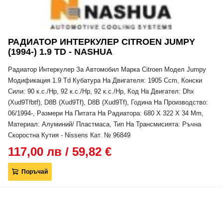
РАДИАТОР ИНТЕРКУЛЕР CITROEN JUMPY
(1994-) 1.9 TD - NASHUA
Радиатор Интеркулер За Автомобил Марка Citroen Модел Jumpy
Модификация 1.9 Td Кубатура На Двигателя: 1905 Ccm, Конски
Сили: 90 к.с./Hp, 92 к.с./Hp, 92 к.с./Hp, Код На Двигател: Dhx
(Xud9Tfbtf), D8B (Xud9Tf), D8B (Xud9Tf), Година На Производство:
06/1994-, Размери На Питата На Радиатора: 680 X 322 X 34 Mm,
Материал: Алуминий/ Пластмаса, Тип На Трансмисията: Ръчна
Скоростна Кутия - Nissens Кат. № 96849
117,00 лв / 59,82 €
Поръчай