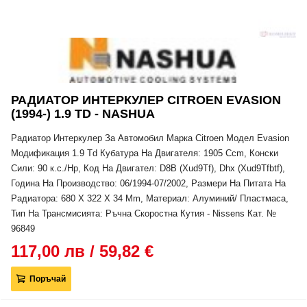
РАДИАТОР ИНТЕРКУЛЕР CITROEN EVASION
(1994-) 1.9 TD - NASHUA
Радиатор Интеркулер За Автомобил Марка Citroen Модел Evasion
Модификация 1.9 Td Кубатура На Двигателя: 1905 Ccm, Конски
Сили: 90 к.с./Hp, Код На Двигател: D8B (Xud9Tf), Dhx (Xud9Tfbtf),
Година На Производство: 06/1994-07/2002, Размери На Питата На
Радиатора: 680 X 322 X 34 Mm, Материал: Алуминий/ Пластмаса,
Тип На Трансмисията: Ръчна Скоростна Кутия - Nissens Кат. №
96849
117,00 лв / 59,82 €
Поръчай