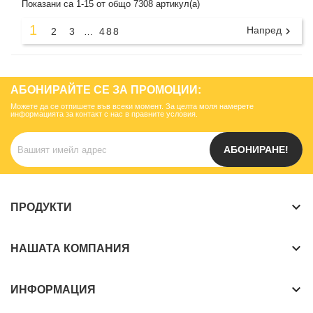
Показани са 1-15 от общо 7308 артикул(а)
1
Напред

2
3
488
…
АБОНИРАЙТЕ СЕ ЗА ПРОМОЦИИ:
Можете да се отпишете във всеки момент. За целта моля намерете
информацията за контакт с нас в правните условия.
АБОНИРАНЕ!
keyboard_arrow_down
ПРОДУКТИ
keyboard_arrow_down
НАШАТА КОМПАНИЯ
keyboard_arrow_down
ИНФОРМАЦИЯ