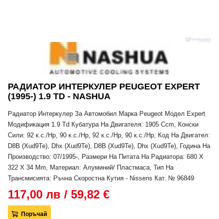
РАДИАТОР ИНТЕРКУЛЕР PEUGEOT EXPERT
(1995-) 1.9 TD - NASHUA
Радиатор Интеркулер За Автомобил Марка Peugeot Модел Expert
Модификация 1.9 Td Кубатура На Двигателя: 1905 Ccm, Конски
Сили: 92 к.с./Hp, 90 к.с./Hp, 92 к.с./Hp, 90 к.с./Hp, Код На Двигател:
D8B (Xud9Te), Dhx (Xud9Te), D8B (Xud9Te), Dhx (Xud9Te), Година На
Производство: 07/1995-, Размери На Питата На Радиатора: 680 X
322 X 34 Mm, Материал: Алуминий/ Пластмаса, Тип На
Трансмисията: Ръчна Скоростна Кутия - Nissens Кат. № 96849
117,00 лв / 59,82 €
Поръчай