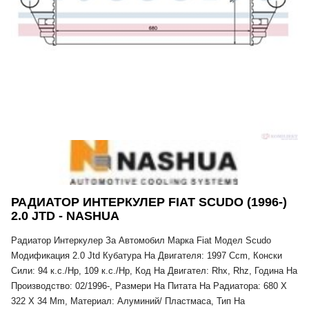
РАДИАТОР ИНТЕРКУЛЕР FIAT SCUDO (1996-)
2.0 JTD - NASHUA
Радиатор Интеркулер За Автомобил Марка Fiat Модел Scudo
Модификация 2.0 Jtd Кубатура На Двигателя: 1997 Ccm, Конски
Сили: 94 к.с./Hp, 109 к.с./Hp, Код На Двигател: Rhx, Rhz, Година На
Производство: 02/1996-, Размери На Питата На Радиатора: 680 X
322 X 34 Mm, Материал: Алуминий/ Пластмаса, Тип На