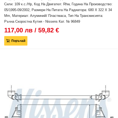
Сили: 109 к.с./Hp, Код На Двигател: Rhw, Година На Производство:
05/1995-09/2002, Размери На Питата На Радиатора: 680 X 322 X 34
Mm, Материал: Алуминий/ Пластмаса, Тип На Трансмисията:
Ръчна Скоростна Кутия - Nissens Кат. № 96849
117,00 лв / 59,82 €
Поръчай