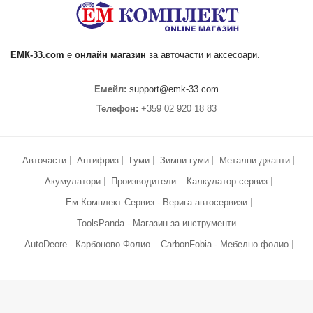
ЕМК
-33.com
е
онлайн магазин
за
авточасти
и аксесоари.
Емейл:
support@emk-33.com
Телефон:
+359 02 920 18 83
Авточасти
Антифриз
Гуми
Зимни гуми
Метални джанти
Акумулатори
Производители
Калкулатор сервиз
Ем Комплект Сервиз - Верига автосервизи
ToolsPanda - Магазин за инструменти
AutoDeore - Карбоново Фолио
CarbonFobia - Мебелно фолио