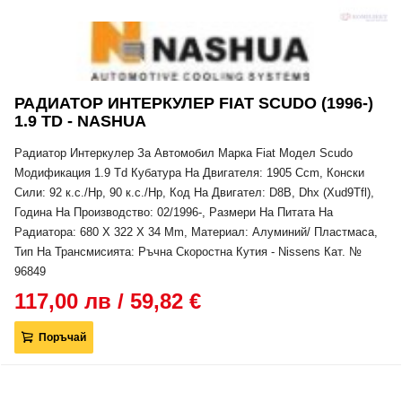
РАДИАТОР ИНТЕРКУЛЕР FIAT SCUDO (1996-)
1.9 TD - NASHUA
Радиатор Интеркулер За Автомобил Марка Fiat Модел Scudo
Модификация 1.9 Td Кубатура На Двигателя: 1905 Ccm, Конски
Сили: 92 к.с./Hp, 90 к.с./Hp, Код На Двигател: D8B, Dhx (Xud9Tfl),
Година На Производство: 02/1996-, Размери На Питата На
Радиатора: 680 X 322 X 34 Mm, Материал: Алуминий/ Пластмаса,
Тип На Трансмисията: Ръчна Скоростна Кутия - Nissens Кат. №
96849
117,00 лв / 59,82 €
Поръчай