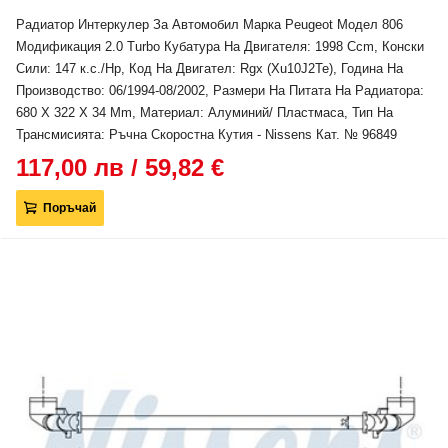
Радиатор Интеркулер За Автомобил Марка Peugeot Модел 806
Модификация 2.0 Turbo Кубатура На Двигателя: 1998 Ccm, Конски
Сили: 147 к.с./Hp, Код На Двигател: Rgx (Xu10J2Te), Година На
Производство: 06/1994-08/2002, Размери На Питата На Радиатора:
680 X 322 X 34 Mm, Материал: Алуминий/ Пластмаса, Тип На
Трансмисията: Ръчна Скоростна Кутия - Nissens Кат. № 96849
117,00 лв / 59,82 €
Поръчай