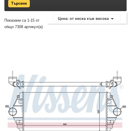

Цена: от ниска към висока
Показани са 1-15 от
общо 7308 артикул(а)