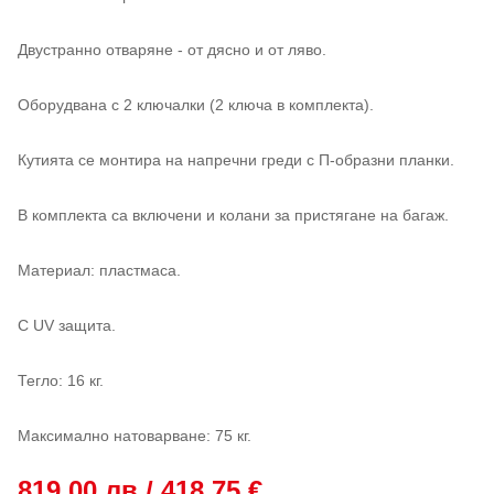
Двустранно отваряне - от дясно и от ляво.
Оборудвана с 2 ключалки (2 ключа в комплекта).
Кутията се монтира на напречни греди с П-образни планки.
В комплекта са включени и колани за пристягане на багаж.
Материал: пластмаса.
С UV защита.
Тегло: 16 кг.
Максимално натоварване: 75 кг.
819,00 лв / 418,75 €