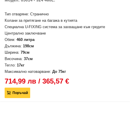
Модел: 05014 - 924 460L.
Тип отваряне: Странично
Колани за притягане на багажа в кутията
Специална U-FIXING система за захващане към гредите
Централно заключване
Обем:
460 литра
Дължина:
198см
Ширина:
79см
Височина:
37см
Тегло:
17кг
Максимално натоварване:
До 75кг
714,99 лв / 365,57 €
Поръчай