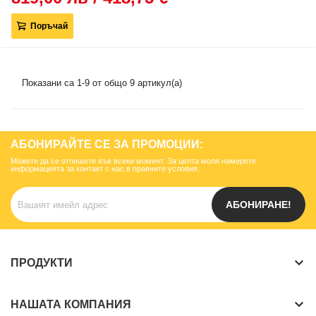
Поръчай
Показани са 1-9 от общо 9 артикул(а)
АБОНИРАЙТЕ СЕ ЗА ПРОМОЦИИ:
Можете да се отпишете във всеки момент. За целта моля намерете
информацията за контакт с нас в правните условия.
АБОНИРАНЕ!
keyboard_arrow_down
ПРОДУКТИ
keyboard_arrow_down
НАШАТА КОМПАНИЯ