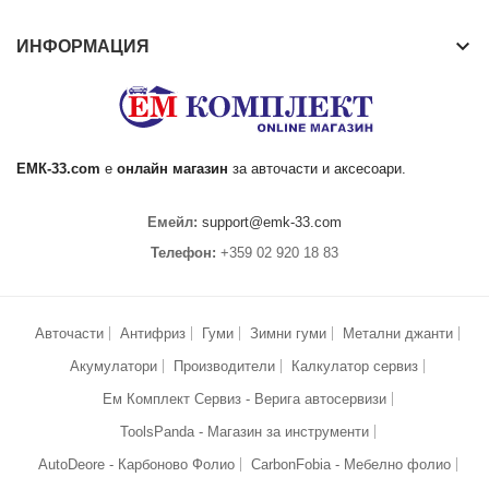
keyboard_arrow_down
ИНФОРМАЦИЯ
ЕМК
-33.com
е
онлайн магазин
за
авточасти
и аксесоари.
Емейл:
support@emk-33.com
Телефон:
+359 02 920 18 83
Авточасти
Антифриз
Гуми
Зимни гуми
Метални джанти
Акумулатори
Производители
Калкулатор сервиз
Ем Комплект Сервиз - Верига автосервизи
ToolsPanda - Магазин за инструменти
AutoDeore - Карбоново Фолио
CarbonFobia - Мебелно фолио