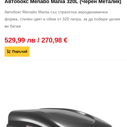
Автобокс Menabo Mania 320L (черен Металик)
Автобокс Menabo Mania със страхотна аеродинамична
форма, стилен цвят и обем от 320 литра, за да побере целия
ви багаж
529,99 лв / 270,98 €
Поръчай