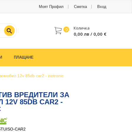
Моят Профил
Сметка
Вход
Количка
0

0,00 лв / 0,00 €
И
ПЛАЩАНЕ
вомобил 12v 85db car2 - isotronic
ТИВ ВРЕДИТЕЛИ ЗА
12V 85DB CAR2 -
C
STUISO-CAR2