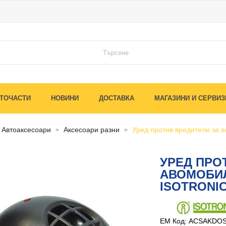
ТОЧАСТИ
НОВИНИ
ДОСТАВКА
МАГАЗИНИ И СЕРВИЗ
автоаксесоари
аксесоари разни
уред против вредители за а
УРЕД ПРО
АВОМОБИЛ 
ISOTRONI
EM Код: ACSAKDO