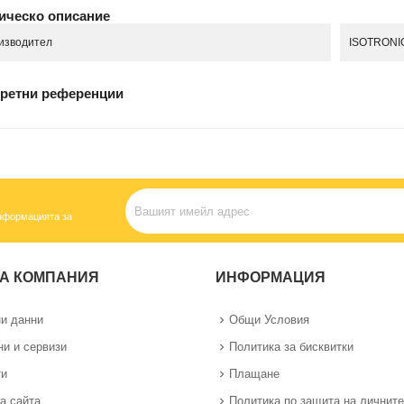
ическо описание
изводител
ISOTRONI
ретни референции
информацията за
А КОМПАНИЯ
ИНФОРМАЦИЯ
и данни
Общи Условия
ни и сервизи
Политика за бисквитки
ти
Плащане
а сайта
Политика по защита на личните