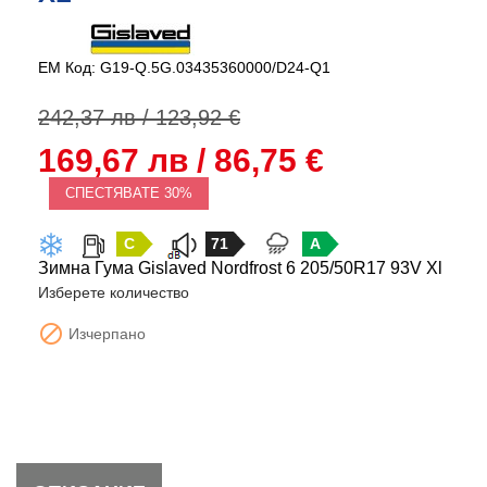
EM Код: G19-Q.5G.03435360000/D24-Q1
242,37 лв / 123,92 €
169,67 лв / 86,75 €
СПЕСТЯВАТЕ 30%
C
71
A
Зимна Гума Gislaved Nordfrost 6 205/50R17 93V Xl
Изберете количество

Изчерпано