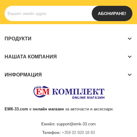
АБОНИРАНЕ!
keyboard_arrow_down
ПРОДУКТИ
keyboard_arrow_down
НАШАТА КОМПАНИЯ
keyboard_arrow_down
ИНФОРМАЦИЯ
ЕМК
-33.com
е
онлайн магазин
за
авточасти
и аксесоари.
Емейл:
support@emk-33.com
Телефон:
+359 02 920 18 83