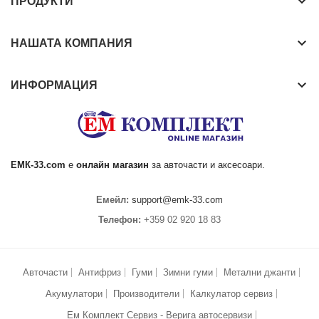
keyboard_arrow_down
ПРОДУКТИ
keyboard_arrow_down
НАШАТА КОМПАНИЯ
keyboard_arrow_down
ИНФОРМАЦИЯ
ЕМК
-33.com
е
онлайн магазин
за
авточасти
и аксесоари.
Емейл:
support@emk-33.com
Телефон:
+359 02 920 18 83
Авточасти
Антифриз
Гуми
Зимни гуми
Метални джанти
Акумулатори
Производители
Калкулатор сервиз
Ем Комплект Сервиз - Верига автосервизи