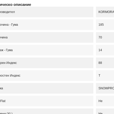
ическо описание
изводител
KORMOR
очина - Гума
185
очина
70
ж - Гума
14
арен Индекс
88
ростен Индекс
T
ка
SNOWPRO
Flat
Не
ени (XL)
Не