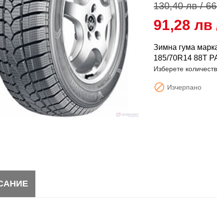
130,40 лв / 66
91,28 лв 
Зимна гума мар
185/70R14 88T 
Изберете количест

Изчерпано
САНИЕ