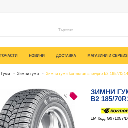
ТОЧАСТИ
НОВИНИ
ДОСТАВКА
МАГАЗИНИ И СЕРВИЗ
гуми
зимни гуми
зимни гуми kormoran snowpro b2 185/70r14
ЗИМНИ Г
%
B2 185/70R
EM Код: G971057/