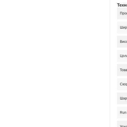
Техн
Про
Шир
Вис
Цола
Тов
Ско
Шар
Run 
Усил