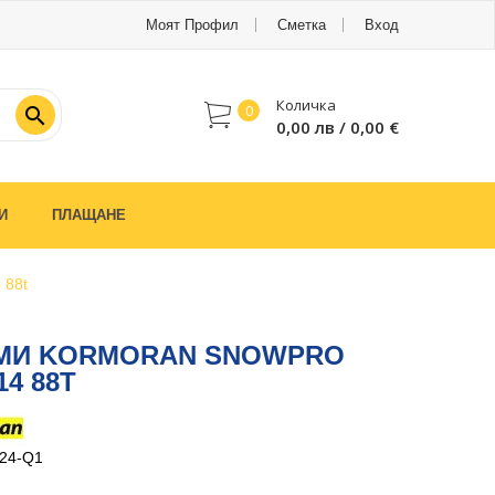
Моят Профил
Сметка
Вход
Количка
0

0,00 лв / 0,00 €
И
ПЛАЩАНЕ
 88t
УМИ KORMORAN SNOWPRO
14 88T
D24-Q1